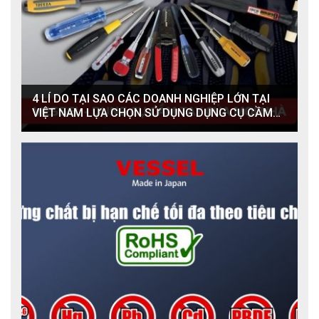
4 LÍ DO TẠI SAO CÁC DOANH NGHIỆP LỚN TẠI
VIỆT NAM LỰA CHỌN SỬ DỤNG DỤNG CỤ CẦM
TAY CƠ KHÍ THƯƠNG HIỆU VESSEL