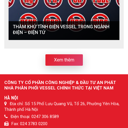
THẢM KHỬ TĨNH ĐIỆN VESSEL TRONG NGÀNH
ĐIỆN – ĐIỆN TỬ
Xem thêm
CÔNG TY CỔ PHẦN CÔNG NGHIỆP & ĐẦU TƯ AN PHÁT
NHÀ PHÂN PHỐI VESSEL CHÍNH THỨC TẠI VIỆT NAM
HÀ NỘI
Địa chỉ: Số 15 Phố Lưu Quang Vũ, Tổ 26, Phường Yên Hòa,
Thành phố Hà Nội
Điện thoại: 0247 306 8589
Fax: 024 3783 0200