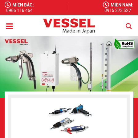
MIỀN BẮC:
MIỀN NAM:
0966 116 464
0915 373 527