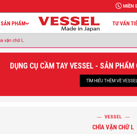
MIỀN 
SẢN PHẨM
TƯ VẤN TI
ìa vặn chữ L
DỤNG CỤ CẦM TAY VESSEL - SẢN PHẨM
TÌM HIỂU THÊM VỀ VESSE
VESSEL
CHÌA VẶN CHỮ L