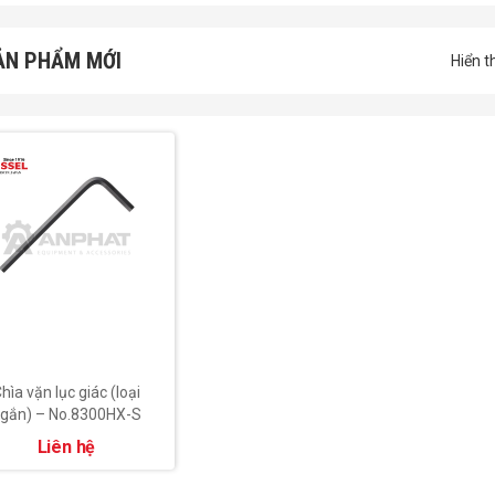
ẢN PHẨM MỚI
Hiển t
hìa vặn lục giác (loại
gắn) – No.8300HX-S
Liên hệ