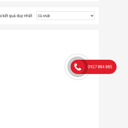
hị kết quả duy nhất
0927 884 885