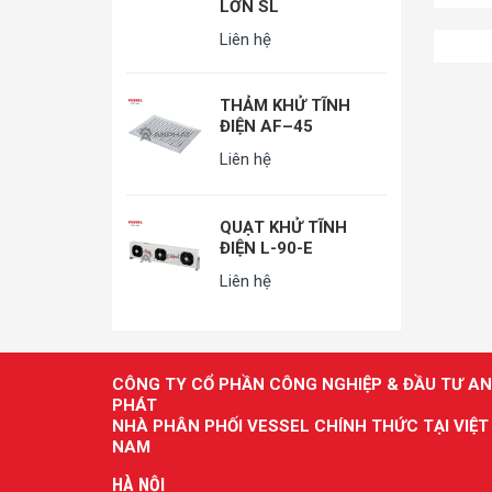
LỚN SL
Liên hệ
THẢM KHỬ TĨNH
ĐIỆN AF–45
Liên hệ
QUẠT KHỬ TĨNH
ĐIỆN L-90-E
Liên hệ
CÔNG TY CỔ PHẦN CÔNG NGHIỆP & ĐẦU TƯ AN
PHÁT
NHÀ PHÂN PHỐI VESSEL CHÍNH THỨC TẠI VIỆT
NAM
HÀ NỘI