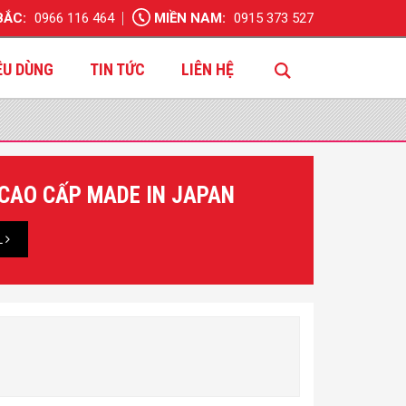
BẮC:
0966 116 464
MIỀN NAM:
0915 373 527
ÊU DÙNG
TIN TỨC
LIÊN HỆ
 CAO CẤP MADE IN JAPAN
L