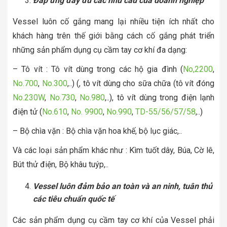
Đáp ứng đầy đủ các nhu cầu của doanh nghiệp
Vessel luôn cố gắng mang lại nhiều tiện ích nhất cho
khách hàng trên thế giới bằng cách cố gắng phát triển
những sản phẩm dụng cụ cầm tay cơ khí đa dạng:
– Tô vít : Tô vít dùng trong các hộ gia đình (
No,2200
,
No.700
,
No.300
,..) (, tô vít dùng cho sữa chữa (tô vít đóng
No.230W
,
No.730
,
No.980
,..), tô vít dùng trong điện lạnh
điện tử (
No.610
,
No. 9900
,
No.990
,
TD-55/56/57/58
,..)
– Bộ chìa vặn : Bộ chìa vặn hoa khế, bộ lục giác,..
Và các loại sản phẩm khác như : Kìm tuốt dây, Búa, Cờ lê,
Bút thử điện, Bộ khâu tuýp,..
Vessel luôn đảm bảo an toàn và an ninh, tuân thủ
các tiêu chuẩn quốc tế
Các sản phẩm dụng cụ cầm tay cơ khí của Vessel phải