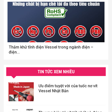
Thảm khử tĩnh điện Vessel trong ngành điện –
T
điện...
má
TIN TỨC XEM NHIỀU
Ưu điểm tuyệt vời của tuốc nơ vít
Vessel Nhật Bản