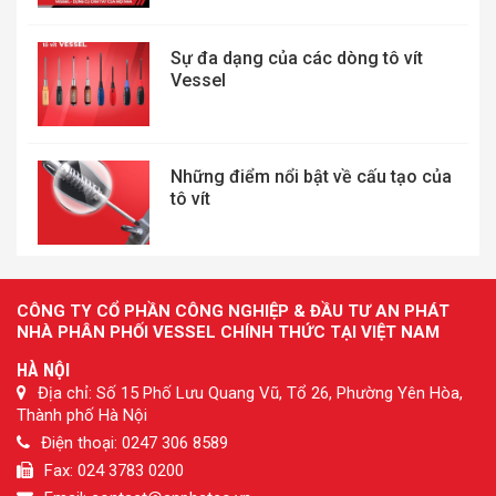
Sự đa dạng của các dòng tô vít
Vessel
Những điểm nổi bật về cấu tạo của
tô vít
CÔNG TY CỔ PHẦN CÔNG NGHIỆP & ĐẦU TƯ AN PHÁT
NHÀ PHÂN PHỐI VESSEL CHÍNH THỨC TẠI VIỆT NAM
HÀ NỘI
Địa chỉ: Số 15 Phố Lưu Quang Vũ, Tổ 26, Phường Yên Hòa,
Thành phố Hà Nội
Điện thoại: 0247 306 8589
Fax: 024 3783 0200