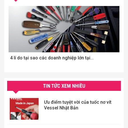
4 lí do tại sao các doanh nghiệp lớn tại...
T
đi
TIN TỨC XEM NHIỀU
Ưu điểm tuyệt vời của tuốc nơ vít
Vessel Nhật Bản