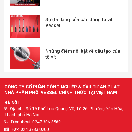
Sự đa dạng của các dòng tô vít
Vessel
Những điểm nổi bật về cấu tạo của
tô vít
CÔNG TY CỔ PHẦN CÔNG NGHIỆP & ĐẦU TƯ AN PHÁT
NHÀ PHÂN PHỐI VESSEL CHÍNH THỨC TẠI VIỆT NAM
HÀ NỘI
Địa chỉ: Số 15 Phố Lưu Quang Vũ, Tổ 26, Phường Yên Hòa,
Thành phố Hà Nội
Điện thoại: 0247 306 8589
Fax: 024 3783 0200