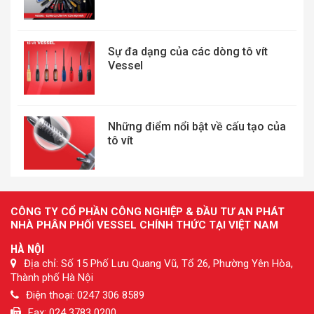
Sự đa dạng của các dòng tô vít
Vessel
Những điểm nổi bật về cấu tạo của
tô vít
CÔNG TY CỔ PHẦN CÔNG NGHIỆP & ĐẦU TƯ AN PHÁT
NHÀ PHÂN PHỐI VESSEL CHÍNH THỨC TẠI VIỆT NAM
HÀ NỘI
Địa chỉ: Số 15 Phố Lưu Quang Vũ, Tổ 26, Phường Yên Hòa,
Thành phố Hà Nội
Điện thoại: 0247 306 8589
Fax: 024 3783 0200