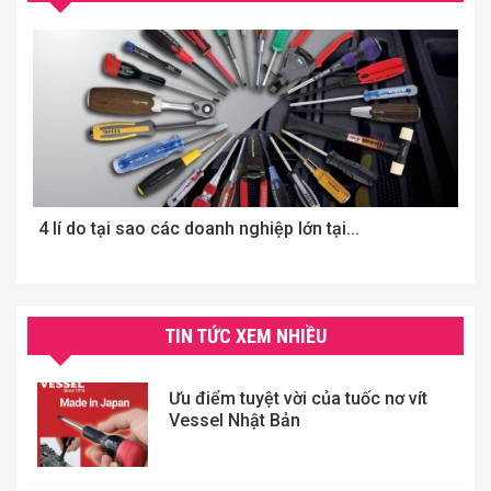
4 lí do tại sao các doanh nghiệp lớn tại...
T
đi
TIN TỨC XEM NHIỀU
Ưu điểm tuyệt vời của tuốc nơ vít
Vessel Nhật Bản