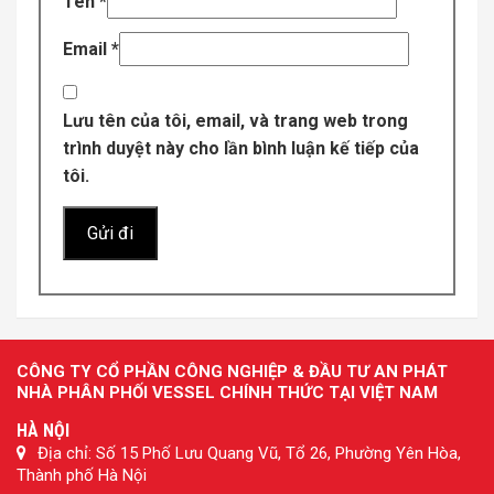
Tên
*
Email
*
Lưu tên của tôi, email, và trang web trong
trình duyệt này cho lần bình luận kế tiếp của
tôi.
CÔNG TY CỔ PHẦN CÔNG NGHIỆP & ĐẦU TƯ AN PHÁT
NHÀ PHÂN PHỐI VESSEL CHÍNH THỨC TẠI VIỆT NAM
HÀ NỘI
Địa chỉ: Số 15 Phố Lưu Quang Vũ, Tổ 26, Phường Yên Hòa,
Thành phố Hà Nội