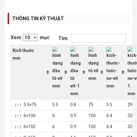
THÔNG TIN KỸ THUẬT
Xem
mục
Tìm:
Kích thước
mm
mm
mm
mm
mm
mm
（−）5.5×75
5.5
0.8
75
5.5
29
（−）6×100
6
0.9
100
6.4
32
（−）6×150
6
0.9
150
6.4
32