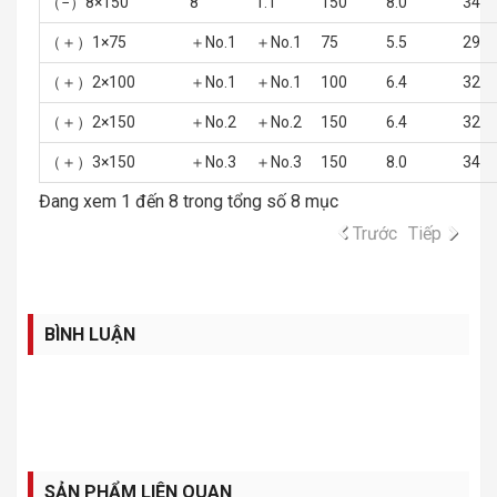
（−）8×150
8
1.1
150
8.0
34
（＋）1×75
＋No.1
＋No.1
75
5.5
29
（＋）2×100
＋No.1
＋No.1
100
6.4
32
（＋）2×150
＋No.2
＋No.2
150
6.4
32
（＋）3×150
＋No.3
＋No.3
150
8.0
34
Đang xem 1 đến 8 trong tổng số 8 mục
Trước
Tiếp
BÌNH LUẬN
SẢN PHẨM LIÊN QUAN