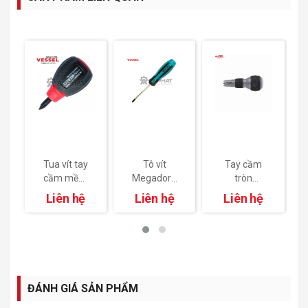
m
Tua vít tay
Tô vít
Tay cầm
ể
cầm mềm
Megadora
tròn
loại ngắn
tiêu chuẩn
No.230W
Liên hệ
Liên hệ
Liên hệ
-
No.720
No.900
ĐÁNH GIÁ SẢN PHẨM