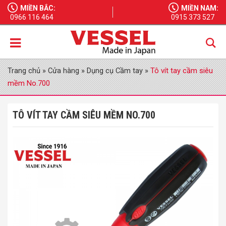
MIỀN BẮC:
MIỀN NAM:
0966 116 464
0915 373 527
Trang chủ
»
Cửa hàng
»
Dụng cụ Cầm tay
»
Tô vít tay cầm siêu
mềm No.700
TÔ VÍT TAY CẦM SIÊU MỀM NO.700