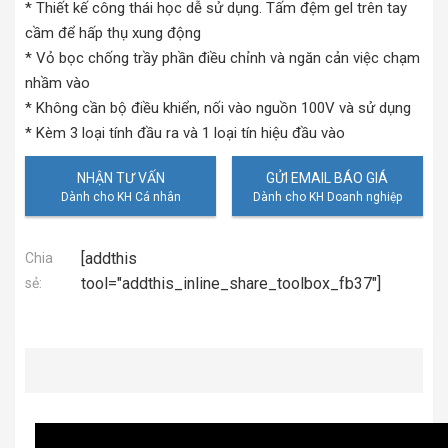
* Thiết kế công thái học dễ sử dụng. Tấm đệm gel trên tay
cầm để hấp thụ xung động
* Vỏ bọc chống trầy phần điều chỉnh và ngăn cản việc chạm
nhầm vào
* Không cần bộ điều khiển, nối vào nguồn 100V và sử dụng
* Kèm 3 loại tính đầu ra và 1 loại tín hiệu đầu vào
NHẬN TƯ VẤN
GỬI EMAIL BÁO GIÁ
[addthis
Chia
tool="addthis_inline_share_toolbox_fb37"]
sẻ: