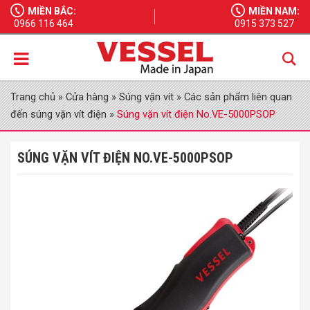
MIỀN BẮC:
MIỀN NAM:
0966 116 464
0915 373 527
Trang chủ
»
Cửa hàng
»
Súng vặn vít
»
Các sản phẩm liên quan
đến súng vặn vít điện
»
Súng vặn vít điện No.VE-5000PSOP
SÚNG VẶN VÍT ĐIỆN NO.VE-5000PSOP