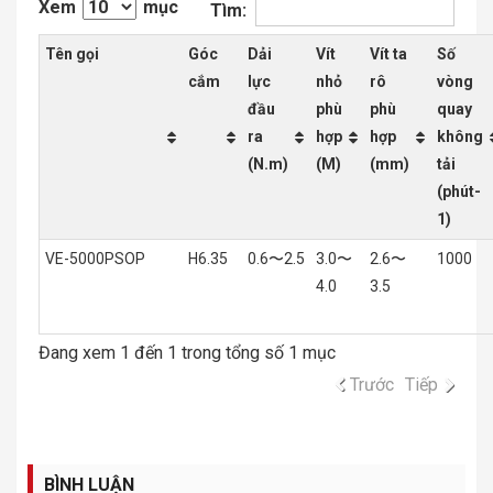
Xem
mục
Tìm:
Tên gọi
Góc
Dải
Vít
Vít ta
Số
cắm
lực
nhỏ
rô
vòng
đầu
phù
phù
quay
ra
hợp
hợp
không
(N.m)
(M)
(mm)
tải
(phút-
1)
VE-5000PSOP
H6.35
0.6〜2.5
3.0〜
2.6〜
1000
4.0
3.5
Đang xem 1 đến 1 trong tổng số 1 mục
Trước
Tiếp
BÌNH LUẬN