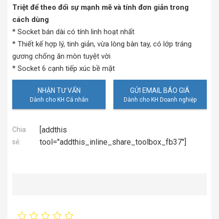
Triệt để theo đổi sự mạnh mẽ và tính đơn giản trong
cách dùng
* Socket bán dài có tính linh hoạt nhất
* Thiết kế hợp lý, tinh giản, vừa lòng bàn tay, có lớp tráng
gương chống ăn mòn tuyệt vời
* Socket 6 cạnh tiếp xúc bề mặt
NHẬN TƯ VẤN
GỬI EMAIL BÁO GIÁ
[addthis
Chia
tool="addthis_inline_share_toolbox_fb37"]
sẻ: