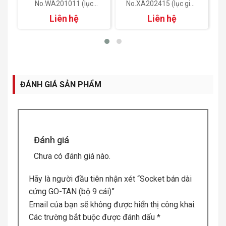
c
No.WA201011 (lục
No.XA202415 (lục giác
giác 10×113)
24×160)
Liên hệ
Liên hệ
ĐÁNH GIÁ SẢN PHẨM
Đánh giá
Chưa có đánh giá nào.
Hãy là người đầu tiên nhận xét “Socket bán dài
cứng GO-TAN (bộ 9 cái)”
Email của bạn sẽ không được hiển thị công khai.
Các trường bắt buộc được đánh dấu
*