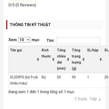
0/5
(0 Reviews)
THÔNG TIN KỸ THUẬT
Xem
mục
Tìm:
Tên gọi
Kích
Tổng
Tổng
SL/hộp
SL
thước
chiều
trọng
dài
lượng
(mm)
(g)
SL209PS (bộ 9 cái
Bộ
50
90
1
20
nhiều màu)
Đang xem 1 đến 1 trong tổng số 1 mục
Trước
Tiếp