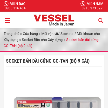
MIỀN BẮC:
MIỀN NAM:
0966 116 464
0915 373 527
Trang chủ
»
Cửa hàng
»
Mũi vặn vít/ Sockets / Mũi khoan cho
Xây dựng
»
Socket Bits cho Xây dựng
»
Socket bán dài cứng
GO-TAN (bộ 9 cái)
SOCKET BÁN DÀI CỨNG GO-TAN (BỘ 9 CÁI)