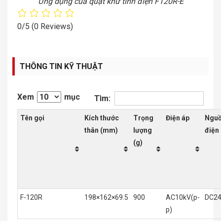
Ứng dụng của quạt khử tĩnh điện F120R-E
0/5
(0 Reviews)
THÔNG TIN KỸ THUẬT
Xem
mục
Tìm:
Tên gọi
Kích thước
Trọng
Điện áp
Ngu
thân (mm)
lượng
điện
(g)
F-120R
198×162×69.5
900
AC10kV(p-
DC2
p)