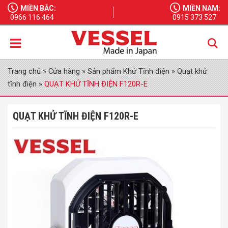
MIỀN BẮC:
MIỀN NAM:
0966 116 464
0915 373 527
Trang chủ
»
Cửa hàng
»
Sản phẩm Khử Tĩnh điện
»
Quạt khử
tĩnh điện
»
QUẠT KHỬ TĨNH ĐIỆN F120R-E
QUẠT KHỬ TĨNH ĐIỆN F120R-E