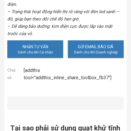
điện.
– Trạng thái hoạt động hiển thị rõ ràng với đèn led xanh –
đỏ, giúp bạn theo dõi chế độ hẹn giờ.
– Dễ dàng bảo dưỡng: kim điện cực được lắp vào mặt
trước của vỏ.
NHẬN TƯ VẤN
GỬI EMAIL BÁO GIÁ
[addthis
Chia
tool="addthis_inline_share_toolbox_fb37"]
sẻ:
Tại sao phải sử dụng quạt khử tĩnh