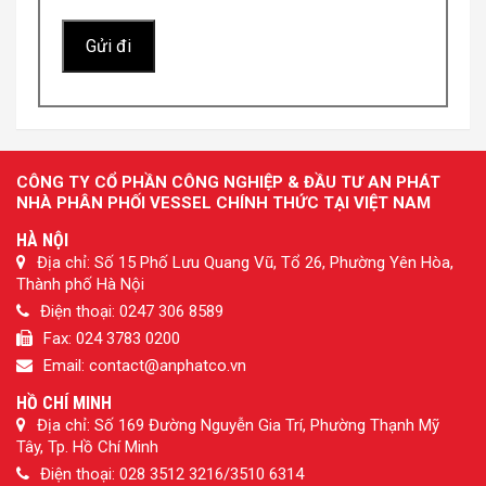
CÔNG TY CỔ PHẦN CÔNG NGHIỆP & ĐẦU TƯ AN PHÁT
NHÀ PHÂN PHỐI VESSEL CHÍNH THỨC TẠI VIỆT NAM
HÀ NỘI
Địa chỉ: Số 15 Phố Lưu Quang Vũ, Tổ 26, Phường Yên Hòa,
Thành phố Hà Nội
Điện thoại: 0247 306 8589
Fax: 024 3783 0200
Email: contact@anphatco.vn
HỒ CHÍ MINH
Địa chỉ: Số 169 Đường Nguyễn Gia Trí, Phường Thạnh Mỹ
Tây, Tp. Hồ Chí Minh
Điện thoại: 028 3512 3216/3510 6314