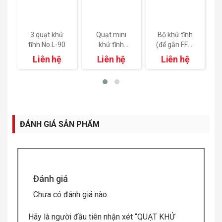
3 quạt khử
Quạt mini
Bộ khử tĩnh
tĩnh No.L-90
khử tĩnh
(để gắn FFU)
(kèm chân
No.FFU-250
Liên hệ
Liên hệ
Liên hệ
đỡ) No.F-
6RST
ĐÁNH GIÁ SẢN PHẨM
Đánh giá
Chưa có đánh giá nào.
Hãy là người đầu tiên nhận xét “QUẠT KHỬ