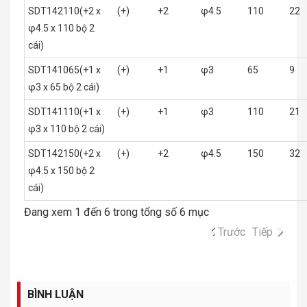
SDT142110(+2 x
(+)
+2
φ4.5
110
22
φ4.5 x 110 bộ 2
cái)
SDT141065(+1 x
(+)
+1
φ3
65
9
φ3 x 65 bộ 2 cái)
SDT141110(+1 x
(+)
+1
φ3
110
21
φ3 x 110 bộ 2 cái)
SDT142150(+2 x
(+)
+2
φ4.5
150
32
φ4.5 x 150 bộ 2
cái)
Đang xem 1 đến 6 trong tổng số 6 mục
Trước
Tiếp
BÌNH LUẬN