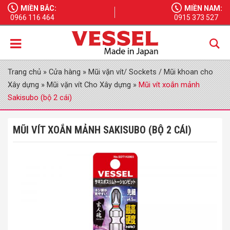
MIỀN BẮC:
MIỀN NAM:
0966 116 464
0915 373 527
Trang chủ
»
Cửa hàng
»
Mũi vặn vít/ Sockets / Mũi khoan cho
Xây dựng
»
Mũi vặn vít Cho Xây dựng
»
Mũi vít xoắn mảnh
Sakisubo (bộ 2 cái)
MŨI VÍT XOẮN MẢNH SAKISUBO (BỘ 2 CÁI)