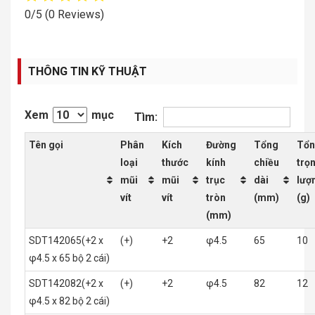
0/5
(0 Reviews)
THÔNG TIN KỸ THUẬT
Xem
mục
Tìm:
Tên gọi
Phân
Kích
Đường
Tổng
Tổ
loại
thước
kính
chiều
trọ
mũi
mũi
trục
dài
lượ
vít
vít
tròn
(mm)
(g)
(mm)
SDT142065(+2 x
(+)
+2
φ4.5
65
10
φ4.5 x 65 bộ 2 cái)
SDT142082(+2 x
(+)
+2
φ4.5
82
12
φ4.5 x 82 bộ 2 cái)