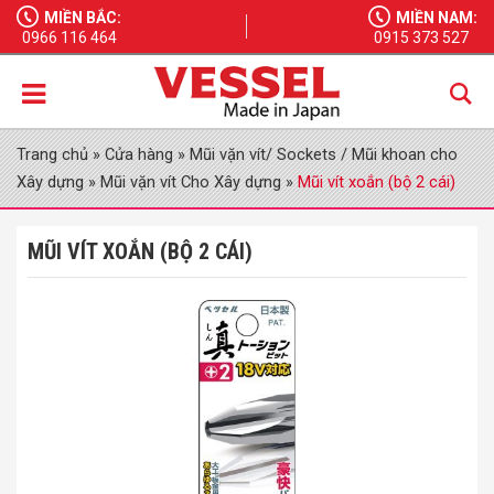
MIỀN BẮC:
MIỀN NAM:
0966 116 464
0915 373 527
Trang chủ
»
Cửa hàng
»
Mũi vặn vít/ Sockets / Mũi khoan cho
Xây dựng
»
Mũi vặn vít Cho Xây dựng
»
Mũi vít xoắn (bộ 2 cái)
MŨI VÍT XOẮN (BỘ 2 CÁI)