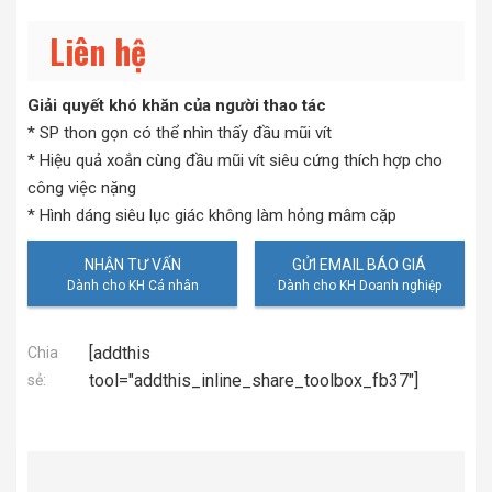
Liên hệ
Giải quyết khó khăn của người thao tác
* SP thon gọn có thể nhìn thấy đầu mũi vít
* Hiệu quả xoắn cùng đầu mũi vít siêu cứng thích hợp cho
công việc nặng
* Hình dáng siêu lục giác không làm hỏng mâm cặp
NHẬN TƯ VẤN
GỬI EMAIL BÁO GIÁ
[addthis
Chia
tool="addthis_inline_share_toolbox_fb37"]
sẻ: