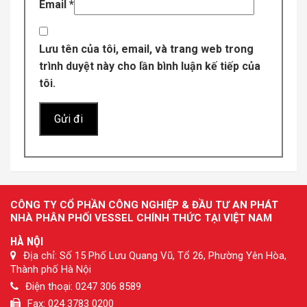
Email
*
Lưu tên của tôi, email, và trang web trong
trình duyệt này cho lần bình luận kế tiếp của
tôi.
CÔNG TY CỔ PHẦN CÔNG NGHIỆP & ĐẦU TƯ AN PHÁT
NHÀ PHÂN PHỐI VESSEL CHÍNH THỨC TẠI VIỆT NAM
HÀ NỘI
Địa chỉ: Số 15 Phố Lưu Quang Vũ, Tổ 26, Phường Yên Hòa,
Thành phố Hà Nội
Điện thoại: 0247 306 8589
Fax: 024 3783 0200