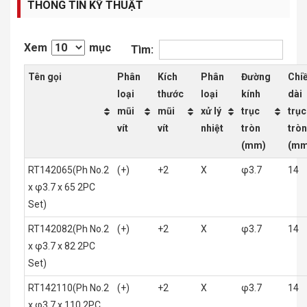
THÔNG TIN KỸ THUẬT
Xem
mục
Tìm:
Tên gọi
Phân
Kích
Phân
Đường
Chi
loại
thước
loại
kính
dài
mũi
mũi
xử lý
trục
trục
vít
vít
nhiệt
tròn
tròn
(mm)
(mm
RT142065(Ph No.2
(+)
+2
X
φ3.7
14
x φ3.7 x 65 2PC
Set)
RT142082(Ph No.2
(+)
+2
X
φ3.7
14
x φ3.7 x 82 2PC
Set)
RT142110(Ph No.2
(+)
+2
X
φ3.7
14
x φ3.7 x 110 2PC