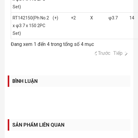
Set)
RT142150(Ph No.2
(+)
+2
X
φ3.7
14
x φ3.7 x 150 2PC
Set)
Đang xem 1 đến 4 trong tổng số 4 mục
Trước
Tiếp
BÌNH LUẬN
SẢN PHẨM LIÊN QUAN