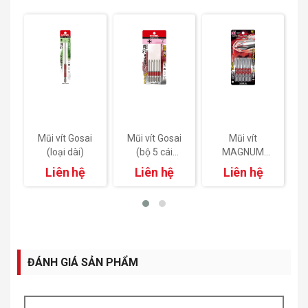
a
Mũi vít Gosai
Mũi vít Gosai
Mũi vít
(loại dài)
(bộ 5 cái
MAGNUM
nhiều màu)
MX đầu đơn
Liên hệ
Liên hệ
Liên hệ
(bộ 5 cái)
ĐÁNH GIÁ SẢN PHẨM