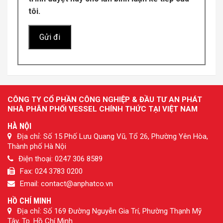
tôi.
CÔNG TY CỔ PHẦN CÔNG NGHIỆP & ĐẦU TƯ AN PHÁT
NHÀ PHÂN PHỐI VESSEL CHÍNH THỨC TẠI VIỆT NAM
HÀ NỘI
Địa chỉ: Số 15 Phố Lưu Quang Vũ, Tổ 26, Phường Yên Hòa,
Thành phố Hà Nội
Điện thoại: 0247 306 8589
Fax: 024 3783 0200
Email: contact@anphatco.vn
HỒ CHÍ MINH
Địa chỉ: Số 169 Đường Nguyễn Gia Trí, Phường Thạnh Mỹ
Tây, Tp. Hồ Chí Minh