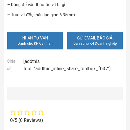
– Dùng để vặn tháo ốc vít bị gỉ.
– Trục vít đổi, thân lục giác 6.35mm.
NHẬN TƯ VẤN
GỬI EMAIL BÁO GIÁ
[addthis
Chia
tool="addthis_inline_share_toolbox_fb37"]
sẻ:
0/5
(0 Reviews)