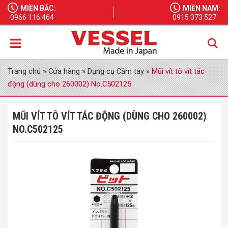
MIỀN BẮC:
MIỀN NAM:
0966 116 464
0915 373 527
Trang chủ
»
Cửa hàng
»
Dụng cụ Cầm tay
»
Mũi vít tô vít tác
động (dùng cho 260002) No.C502125
MŨI VÍT TÔ VÍT TÁC ĐỘNG (DÙNG CHO 260002)
NO.C502125