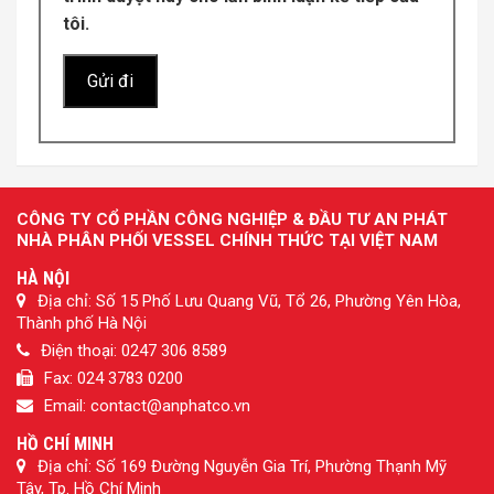
tôi.
CÔNG TY CỔ PHẦN CÔNG NGHIỆP & ĐẦU TƯ AN PHÁT
NHÀ PHÂN PHỐI VESSEL CHÍNH THỨC TẠI VIỆT NAM
HÀ NỘI
Địa chỉ: Số 15 Phố Lưu Quang Vũ, Tổ 26, Phường Yên Hòa,
Thành phố Hà Nội
Điện thoại: 0247 306 8589
Fax: 024 3783 0200
Email: contact@anphatco.vn
HỒ CHÍ MINH
Địa chỉ: Số 169 Đường Nguyễn Gia Trí, Phường Thạnh Mỹ
Tây, Tp. Hồ Chí Minh