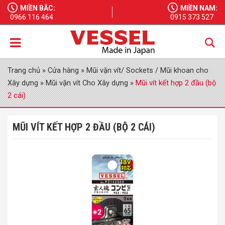
MIỀN BẮC:
MIỀN NAM:
0966 116 464
0915 373 527
Trang chủ
»
Cửa hàng
»
Mũi vặn vít/ Sockets / Mũi khoan cho
Xây dựng
»
Mũi vặn vít Cho Xây dựng
»
Mũi vít kết hợp 2 đầu (bộ
2 cái)
MŨI VÍT KẾT HỢP 2 ĐẦU (BỘ 2 CÁI)