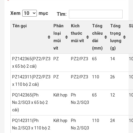
Xem
mục
Tìm:
Tên gọi
Phân
Kích
Tổng
Tổng
S
loại
thước
chiều
trọng
mũi
mũi vít
dài
lượng
vít
(mm)
(g)
PZ142365(PZ2/PZ3
PZ
PZ2/PZ3
65
14
1
x 65 bộ 2 cái)
PZ142311(PZ2/PZ3
PZ
PZ2/PZ3
110
26
1
x 110 bộ 2 cái)
PQ142365(Ph
Kết hợp
Ph
65
12
1
No.2/SQ3 x 65 bộ 2
No.2/SQ3
cái)
PQ142311(Ph
Kết hợp
Ph
110
24
1
No.2/SQ3 x 110 bộ 2
No.2/SQ3