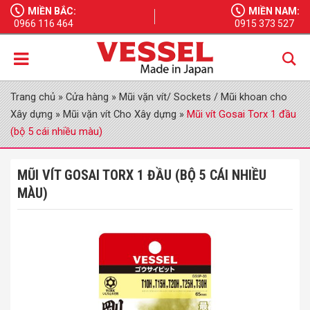
MIỀN BẮC:
MIỀN NAM:
0966 116 464
0915 373 527
Trang chủ
»
Cửa hàng
»
Mũi vặn vít/ Sockets / Mũi khoan cho
Xây dựng
»
Mũi vặn vít Cho Xây dựng
»
Mũi vít Gosai Torx 1 đầu
(bộ 5 cái nhiều màu)
MŨI VÍT GOSAI TORX 1 ĐẦU (BỘ 5 CÁI NHIỀU
MÀU)