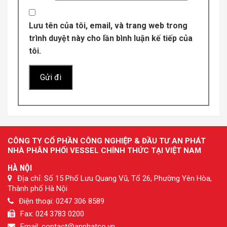
Lưu tên của tôi, email, và trang web trong
trình duyệt này cho lần bình luận kế tiếp của
tôi.
CÔNG TY CỔ PHẦN CÔNG NGHIỆP & ĐẦU TƯ AN PHÁT
NHÀ PHÂN PHỐI VESSEL CHÍNH THỨC TẠI VIỆT NAM
HÀ NỘI
Địa chỉ: Số 15 Phố Lưu Quang Vũ, Tổ 26, Phường Yên Hòa,
Thành phố Hà Nội
Điện thoại: 0247 306 8589
Fax: 024 3783 0200
Email: contact@anphatco.vn