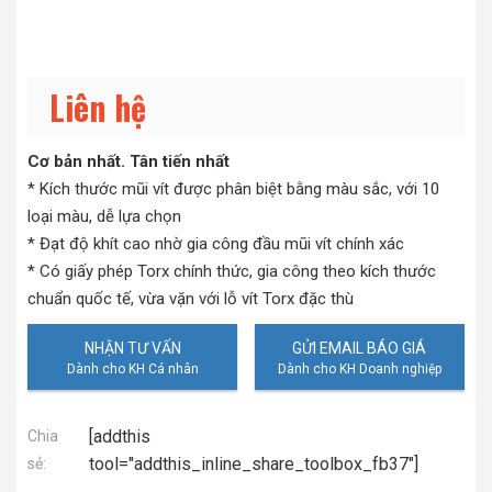
Liên hệ
Cơ bản nhất. Tân tiến nhất
* Kích thước mũi vít được phân biệt bằng màu sắc, với 10
loại màu, dễ lựa chọn
* Đạt độ khít cao nhờ gia công đầu mũi vít chính xác
* Có giấy phép Torx chính thức, gia công theo kích thước
chuẩn quốc tế, vừa vặn với lỗ vít Torx đặc thù
NHẬN TƯ VẤN
GỬI EMAIL BÁO GIÁ
[addthis
Chia
tool="addthis_inline_share_toolbox_fb37"]
sẻ: