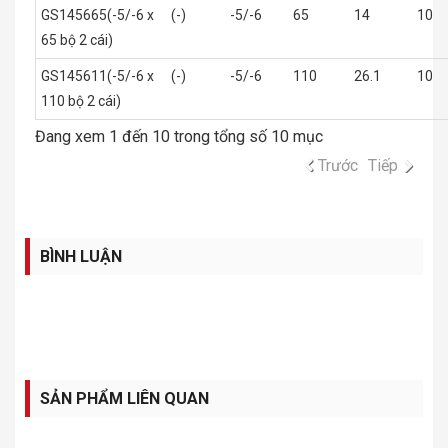
GS145665(-5/-6 x
(-)
-5/-6
65
14
10
65 bộ 2 cái)
GS145611(-5/-6 x
(-)
-5/-6
110
26.1
10
110 bộ 2 cái)
Đang xem 1 đến 10 trong tổng số 10 mục
Trước
Tiếp
BÌNH LUẬN
SẢN PHẨM LIÊN QUAN