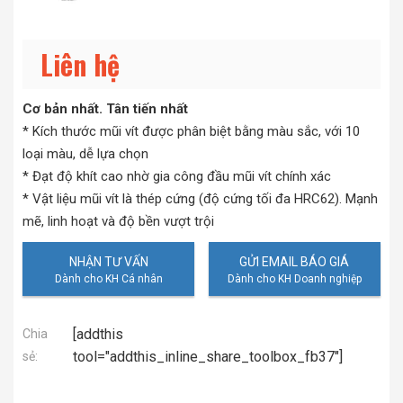
Liên hệ
Cơ bản nhất. Tân tiến nhất
* Kích thước mũi vít được phân biệt bằng màu sắc, với 10
loại màu, dễ lựa chọn
* Đạt độ khít cao nhờ gia công đầu mũi vít chính xác
* Vật liệu mũi vít là thép cứng (độ cứng tối đa HRC62). Mạnh
mẽ, linh hoạt và độ bền vượt trội
NHẬN TƯ VẤN
GỬI EMAIL BÁO GIÁ
[addthis
Chia
tool="addthis_inline_share_toolbox_fb37"]
sẻ: