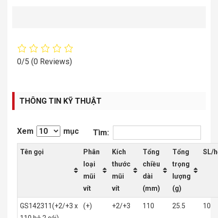
0/5
(0 Reviews)
THÔNG TIN KỸ THUẬT
Xem
mục
Tìm:
Tên gọi
Phân
Kích
Tổng
Tổng
SL/h
loại
thước
chiều
trọng
mũi
mũi
dài
lượng
vít
vít
(mm)
(g)
GS142311(+2/+3 x
(+)
+2/+3
110
25.5
10