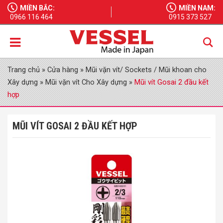
MIỀN BẮC:
MIỀN NAM:
0966 116 464
0915 373 527
Trang chủ
»
Cửa hàng
»
Mũi vặn vít/ Sockets / Mũi khoan cho
Xây dựng
»
Mũi vặn vít Cho Xây dựng
»
Mũi vít Gosai 2 đầu kết
hợp
MŨI VÍT GOSAI 2 ĐẦU KẾT HỢP