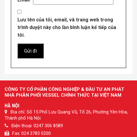
Lưu tên của tôi, email, và trang web trong
trình duyệt này cho lần bình luận kế tiếp của
tôi.
CÔNG TY CỔ PHẦN CÔNG NGHIỆP & ĐẦU TƯ AN PHÁT
NHÀ PHÂN PHỐI VESSEL CHÍNH THỨC TẠI VIỆT NAM
HÀ NỘI
Địa chỉ: Số 15 Phố Lưu Quang Vũ, Tổ 26, Phường Yên Hòa,
Thành phố Hà Nội
Điện thoại: 0247 306 8589
Fax: 024 3783 0200