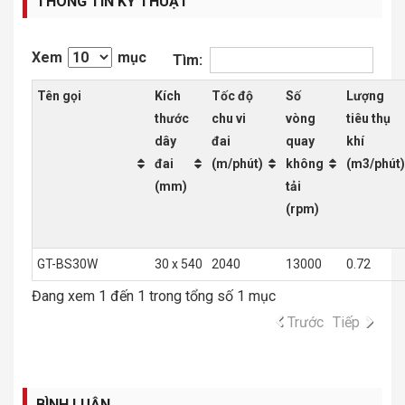
THÔNG TIN KỸ THUẬT
Xem
mục
Tìm:
Tên gọi
Kích
Tốc độ
Số
Lượng
thước
chu vi
vòng
tiêu thụ
dây
đai
quay
khí
đai
(m/phút)
không
(m3/phút)
(mm)
tải
(rpm)
GT-BS30W
30 x 540
2040
13000
0.72
Đang xem 1 đến 1 trong tổng số 1 mục
Trước
Tiếp
BÌNH LUẬN