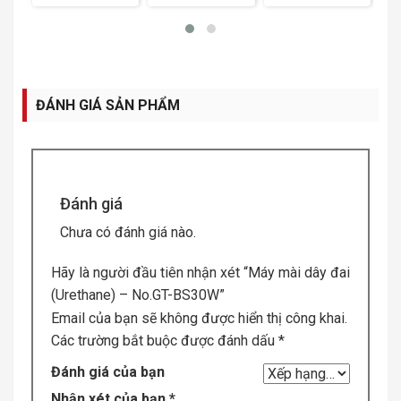
No.CB12-60
No.CB12-
0
120
ĐÁNH GIÁ SẢN PHẨM
Đánh giá
Chưa có đánh giá nào.
Hãy là người đầu tiên nhận xét “Máy mài dây đai
(Urethane) – No.GT-BS30W”
Email của bạn sẽ không được hiển thị công khai.
Các trường bắt buộc được đánh dấu
*
Đánh giá của bạn
Nhận xét của bạn
*