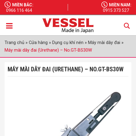
MIỀN BẮC:
MIỀN NAM:
0966 116 464
0915 373 527
Trang chủ
»
Cửa hàng
»
Dụng cụ khí nén
»
Máy mài dây đai
»
Máy mài dây đai (Urethane) – No.GT-BS30W
MÁY MÀI DÂY ĐAI (URETHANE) – NO.GT-BS30W