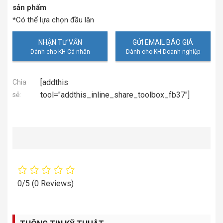
sản phẩm
*Có thể lựa chọn đầu lăn
NHẬN TƯ VẤN
GỬI EMAIL BÁO GIÁ
[addthis
Chia
tool="addthis_inline_share_toolbox_fb37"]
sẻ:
0/5
(0 Reviews)