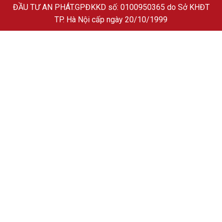
ĐẦU TƯ AN PHÁT
.GPĐKKD số: 0100950365 do Sở KHĐT
TP. Hà Nội cấp ngày 20/10/1999