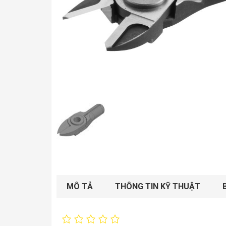
MÔ TẢ
THÔNG TIN KỸ THUẬT