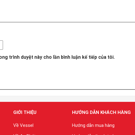
ong trình duyệt này cho lần bình luận kế tiếp của tôi.
GIỚI THIỆU
HƯỚNG DẪN KHÁCH HÀNG
Về Vessel
Hướng dẫn mua hàng