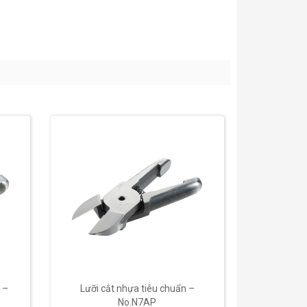
 –
Lưỡi cắt nhựa tiêu chuẩn –
Lưỡi cắ
No.N7AP