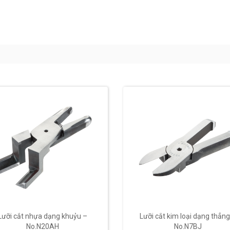
Lưỡi cắt nhựa dạng khuỷu –
Lưỡi cắt kim loại dạng thẳng
No.N20AH
No.N7BJ