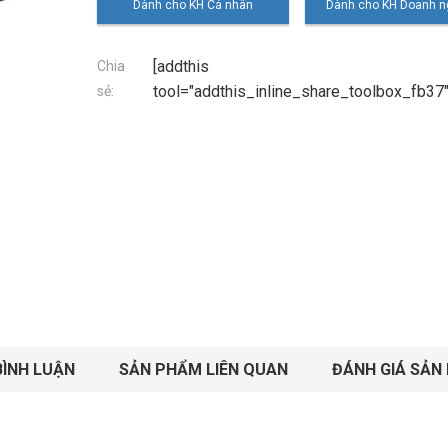
[addthis
Chia
tool="addthis_inline_share_toolbox_fb37"
sẻ:
BÌNH LUẬN
SẢN PHẨM LIÊN QUAN
ĐÁNH GIÁ SẢN