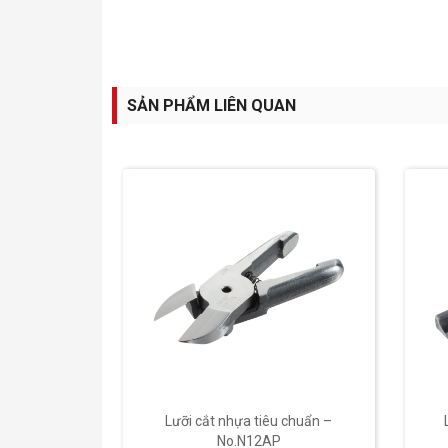
SẢN PHẨM LIÊN QUAN
 chuẩn –
Lưỡi cắt nhựa tiêu chuẩn –
No.N12AP