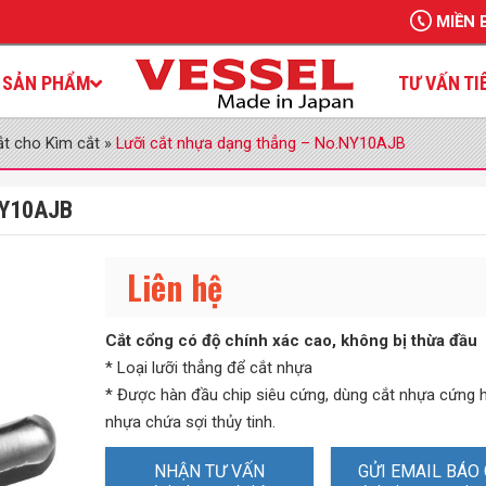
MIỀN 
SẢN PHẨM
TƯ VẤN TI
ắt cho Kìm cắt
»
Lưỡi cắt nhựa dạng thẳng – No.NY10AJB
NY10AJB
Liên hệ
Cắt cổng có độ chính xác cao, không bị thừa đầu
* Loại lưỡi thẳng để cắt nhựa
* Được hàn đầu chip siêu cứng, dùng cắt nhựa cứng 
nhựa chứa sợi thủy tinh.
NHẬN TƯ VẤN
GỬI EMAIL BÁO 