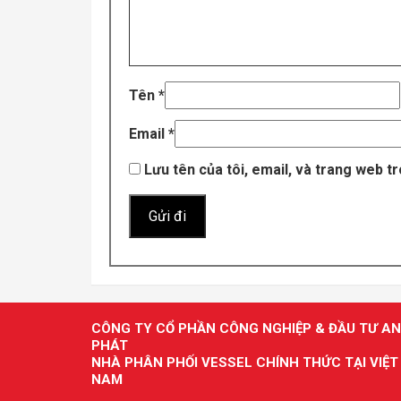
Tên
*
Email
*
Lưu tên của tôi, email, và trang web tr
CÔNG TY CỔ PHẦN CÔNG NGHIỆP & ĐẦU TƯ AN
PHÁT
NHÀ PHÂN PHỐI VESSEL CHÍNH THỨC TẠI VIỆT
NAM