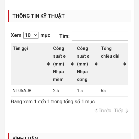
THÔNG TIN KỸ THUẬT
Xem
mục
Tìm:
Tên gọi
Công
Công
Tổng
suất ø
suất ø
chiều dài
(mm)
(mm)
Nhựa
Nhựa
mềm
cứng
NT05AJB
2.5
1.5
65
Đang xem 1 đến 1 trong tổng số 1 mục
Trước
Tiếp
BÌNH LUẬN