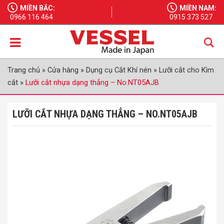
MIỀN BẮC:
MIỀN NAM:
0966 116 464
0915 373 527
Trang chủ
»
Cửa hàng
»
Dụng cụ Cắt Khí nén
»
Lưỡi cắt cho Kìm
cắt
»
Lưỡi cắt nhựa dạng thẳng – No.NT05AJB
LƯỠI CẮT NHỰA DẠNG THẲNG – NO.NT05AJB