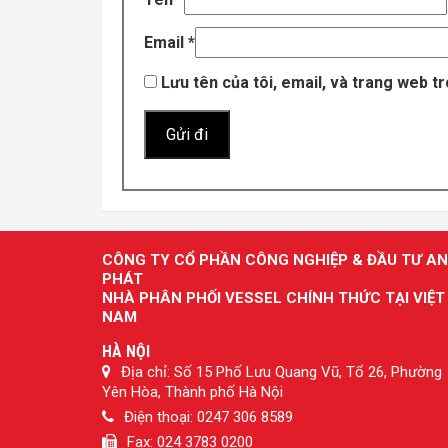
Email
*
Lưu tên của tôi, email, và trang web tr
CÔNG TY CỔ PHẦN CÔNG NGHIỆP & ĐẦU TƯ AN
PHÁT
NHÀ PHÂN PHỐI VESSEL CHÍNH THỨC TẠI VIỆT
NAM
HÀ NỘI
Địa chỉ: Số 15 Phố Lưu Quang Vũ, Tổ 26, Phường
Yên Hòa, Thành phố Hà Nội
Điện thoại: 0247 306 8589
Fax: 024 3783 0200