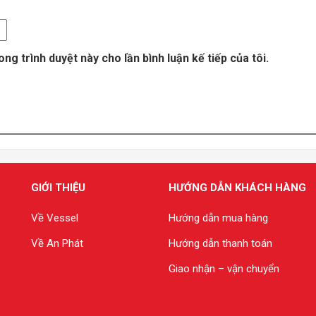
ong trình duyệt này cho lần bình luận kế tiếp của tôi.
GIỚI THIỆU
HƯỚNG DẪN KHÁCH HÀNG
Về Vessel
Hướng dẫn mua hàng
Về An Phát
Hướng dẫn thanh toán
Giao nhận – vận chuyển