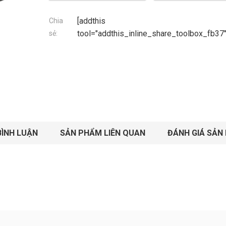
[addthis
Chia
tool="addthis_inline_share_toolbox_fb37"
sẻ:
BÌNH LUẬN
SẢN PHẨM LIÊN QUAN
ĐÁNH GIÁ SẢN