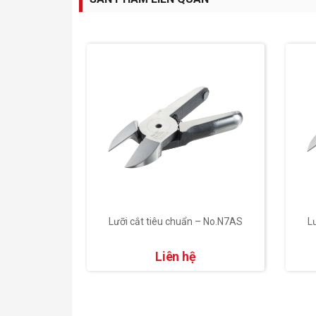
– No.N12HS
Lưỡi cắt tiêu chuẩn – No.N7AS
L
Liên hệ