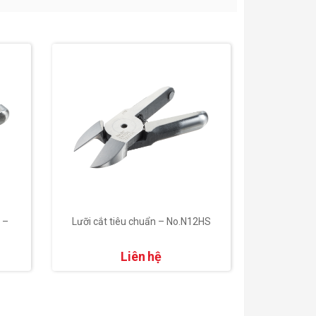
 –
Lưỡi cắt tiêu chuẩn – No.N12HS
Lưỡi cắt 
Liên hệ