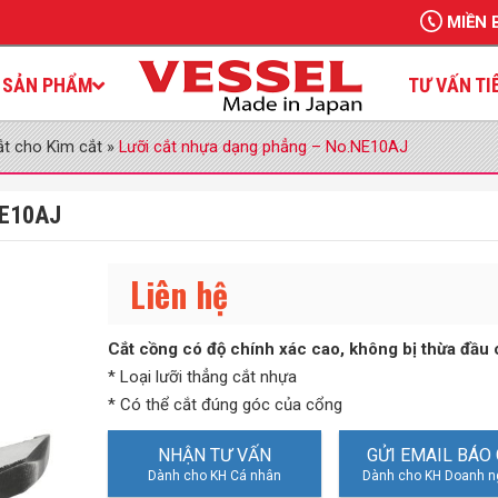
MIỀN 
SẢN PHẨM
TƯ VẤN TI
ắt cho Kìm cắt
»
Lưỡi cắt nhựa dạng phẳng – No.NE10AJ
NE10AJ
Liên hệ
Cắt cồng có độ chính xác cao, không bị thừa đầu 
* Loại lưỡi thẳng cắt nhựa
* Có thể cắt đúng góc của cổng
NHẬN TƯ VẤN
GỬI EMAIL BÁO 