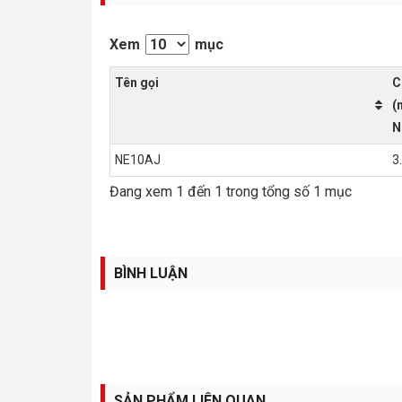
Xem
mục
Tên gọi
C
(
N
NE10AJ
3
Đang xem 1 đến 1 trong tổng số 1 mục
BÌNH LUẬN
SẢN PHẨM LIÊN QUAN