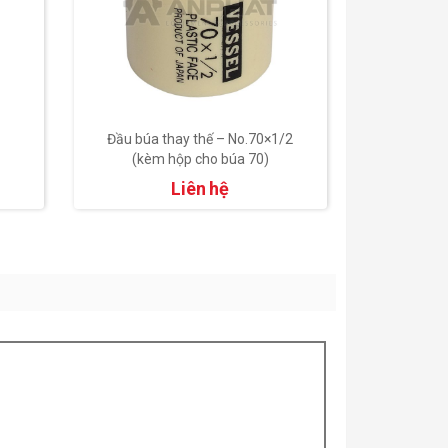
Đầu búa thay thế – No.70×1/2
Đầu thay t
(kèm hộp cho búa 70)
No.070115
Liên hệ