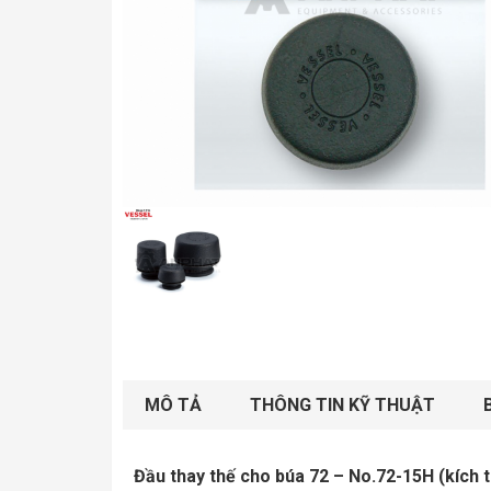
MÔ TẢ
THÔNG TIN KỸ THUẬT
Đầu thay thế cho búa 72 – No.72-15H (kích t