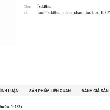
[addthis
Chia
tool="addthis_inline_share_toolbox_fb37"
sẻ:
BÌNH LUẬN
SẢN PHẨM LIÊN QUAN
ĐÁNH GIÁ SẢN
hước. 1-1/2)