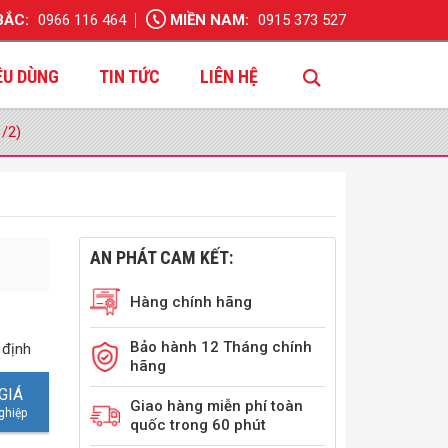
BẮC:
0966 116 464
MIỀN NAM:
0915 373 527
ÊU DÙNG
TIN TỨC
LIÊN HỆ
1/2)
AN PHÁT CAM KẾT:
Hàng chính hãng
Bảo hành 12 Tháng chính
 định
hãng
GIÁ
Giao hàng miễn phí toàn
quốc trong 60 phút