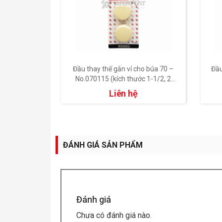
No.70×1/2
Đầu thay thế gắn vỉ cho búa 70 –
Đầu
úa 70)
No.070115 (kích thước 1-1/2, 2
cái)
Liên hệ
ĐÁNH GIÁ SẢN PHẨM
Đánh giá
Chưa có đánh giá nào.