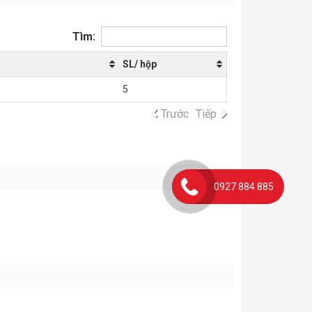
Tìm:
SL/ hộp
5
Trước
Tiếp
0927 884 885