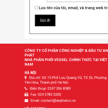
Lưu tên của tôi, email, và trang web tr
CÔNG TY CỔ PHẦN CÔNG NGHIỆP & ĐẦU TƯ AN
PHÁT
NHÀ PHÂN PHỐI VESSEL CHÍNH THỨC TẠI VIỆT
NAM
HÀ NỘI
Địa chỉ: Số 15 Phố Lưu Quang Vũ, Tổ 26, Phường
Yên Hòa, Thành phố Hà Nội
Điện thoại: 0247 306 8589
Fax: 024 3783 0200
Email: contact@anphatco.vn