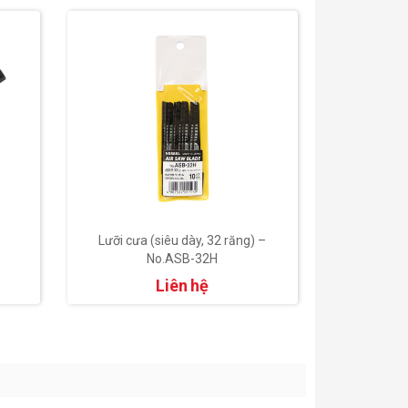
Lưỡi cưa (siêu dày, 32 răng) –
Lưỡi cưa 
No.ASB-32H
Liên hệ