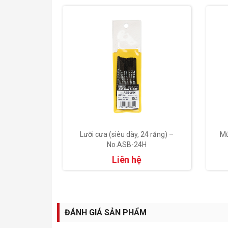
32 răng) –
Lưỡi cưa (siêu dày, 24 răng) –
Mũ
H
No.ASB-24H
Liên hệ
ĐÁNH GIÁ SẢN PHẨM