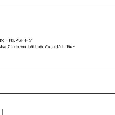
ằng – No. ASF-F-5”
hai.
Các trường bắt buộc được đánh dấu
*