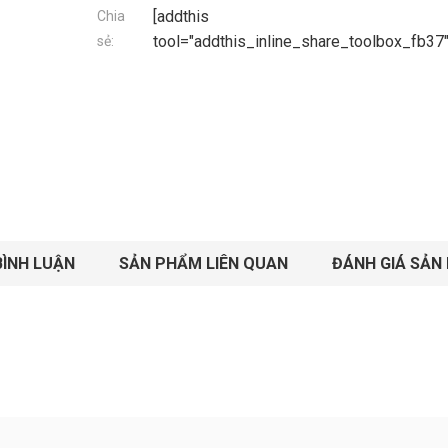
[addthis
Chia
tool="addthis_inline_share_toolbox_fb37"
sẻ:
BÌNH LUẬN
SẢN PHẨM LIÊN QUAN
ĐÁNH GIÁ SẢN