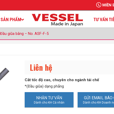
MIỀN 
SẢN PHẨM
TƯ VẤN TI
Đầu giũa bằng – No. ASF-F-5
Liên hệ
Cắt tốc độ cao, chuyên cho ngành tái chế
*(Đầu giũa) dạng phẳng
NHẬN TƯ VẤN
GỬI EMAIL BÁO 