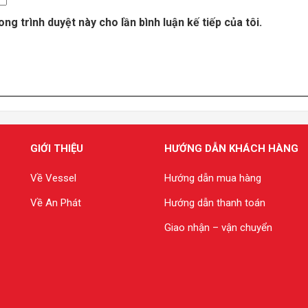
ong trình duyệt này cho lần bình luận kế tiếp của tôi.
GIỚI THIỆU
HƯỚNG DẪN KHÁCH HÀNG
Về Vessel
Hướng dẫn mua hàng
Về An Phát
Hướng dẫn thanh toán
Giao nhận – vận chuyển