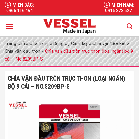
MIỀN BẮC:
MIỀN NAM:
0966 116 464
0915 373 527
Trang chủ
»
Cửa hàng
»
Dụng cụ Cầm tay
»
Chìa vặn/Socket
»
Chìa vặn đầu tròn
»
Chìa vặn đầu tròn trục thon (loại ngắn) bộ 9
cái – No.8209BP-S
CHÌA VẶN ĐẦU TRÒN TRỤC THON (LOẠI NGẮN)
BỘ 9 CÁI – NO.8209BP-S