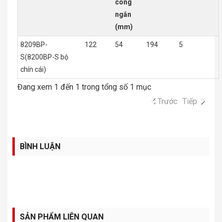
cong
ngắn
(mm)
8209BP-
122
54
194
5
S(8200BP-S bộ
chín cái)
Đang xem 1 đến 1 trong tổng số 1 mục
Trước
Tiếp
BÌNH LUẬN
SẢN PHẨM LIÊN QUAN