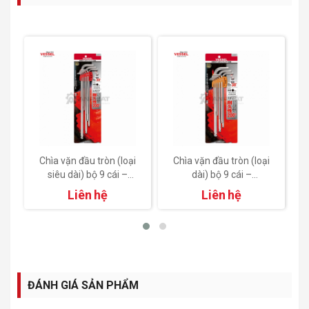
c
Chìa vặn đầu tròn (loại
Chìa vặn đầu tròn (loại
siêu dài) bộ 9 cái –
dài) bộ 9 cái –
No.8309BP-XL
No.8309BP-L
Liên hệ
Liên hệ
(8300BP-XL bộ 9 cái)
(8300BP-L bộ 9 cái)
ĐÁNH GIÁ SẢN PHẨM