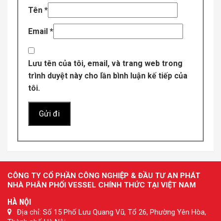
Tên
*
Email
*
Lưu tên của tôi, email, và trang web trong
trình duyệt này cho lần bình luận kế tiếp của
tôi.
CÔNG TY CỔ PHẦN CÔNG NGHIỆP & ĐẦU TƯ AN PHÁT
NHÀ PHÂN PHỐI VESSEL CHÍNH THỨC TẠI VIỆT NAM
HÀ NỘI
Địa chỉ: Số 15 Phố Lưu Quang Vũ, Tổ 26, Phường Yên Hòa,