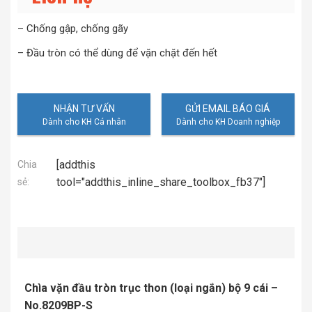
– Chống gập, chống gãy
– Đầu tròn có thể dùng để vặn chặt đến hết
NHẬN TƯ VẤN
GỬI EMAIL BÁO GIÁ
[addthis
Chia
tool="addthis_inline_share_toolbox_fb37"]
sẻ:
Chìa vặn đầu tròn trục thon (loại ngắn) bộ 9 cái –
No.8209BP-S