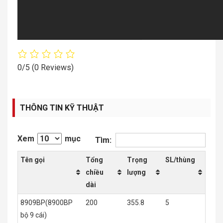
0/5
(0 Reviews)
THÔNG TIN KỸ THUẬT
Xem
mục
Tìm:
Tên gọi
Tổng
Trọng
SL/thùng
chiều
lượng
dài
8909BP(8900BP
200
355.8
5
bộ 9 cái)