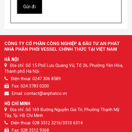
CÔNG TY CỔ PHẦN CÔNG NGHIỆP & ĐẦU TƯ AN PHÁT
NHÀ PHÂN PHỐI VESSEL CHÍNH THỨC TẠI VIỆT NAM
HÀ NỘI
Địa chỉ: Số 15 Phố Lưu Quang Vũ, Tổ 26, Phường Yên Hòa,
Thành phố Hà Nội
Điện thoại: 0247 306 8589
Fax: 024 3783 0200
Email: contact@anphatco.vn
HỒ CHÍ MINH
Địa chỉ: Số 169 Đường Nguyễn Gia Trí, Phường Thạnh Mỹ
Tây, Tp. Hồ Chí Minh
Điện thoại: 028 3512 3216/3510 6314
Fax: 028 3512 9368