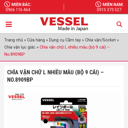
MIỀN BẮC:
MIỀN NAM:
0966 116 464
0915 373 527
Trang chủ
»
Cửa hàng
»
Dụng cụ Cầm tay
»
Chìa vặn/Socket
»
Chìa vặn lục giác
»
Chìa vặn chữ L nhiều màu (bộ 9 cái) –
No.8909BP
CHÌA VẶN CHỮ L NHIỀU MÀU (BỘ 9 CÁI) –
NO.8909BP