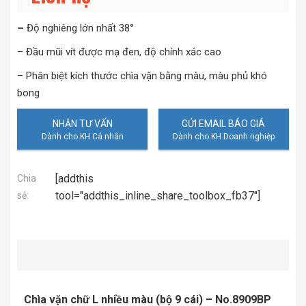
–
Độ nghiêng lớn nhất 38°
– Đầu mũi vít được mạ đen, độ chính xác cao
– Phân biệt kích thước chìa vặn bằng màu, màu phủ khó
bong
NHẬN TƯ VẤN
GỬI EMAIL BÁO GIÁ
[addthis
Chia
tool="addthis_inline_share_toolbox_fb37"]
sẻ:
Chìa vặn chữ L nhiều màu (bộ 9 cái) – No.8909BP