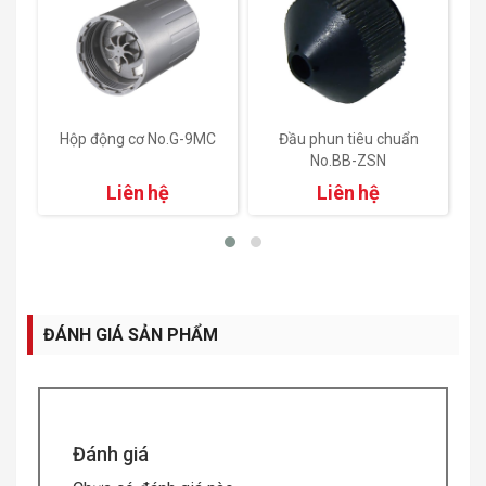
C
Đầu phun tiêu chuẩn
Đầu cắm có ống
No.BB-ZSN
Urethane NO.G-9UTP
Liên hệ
Liên hệ
ĐÁNH GIÁ SẢN PHẨM
Đánh giá