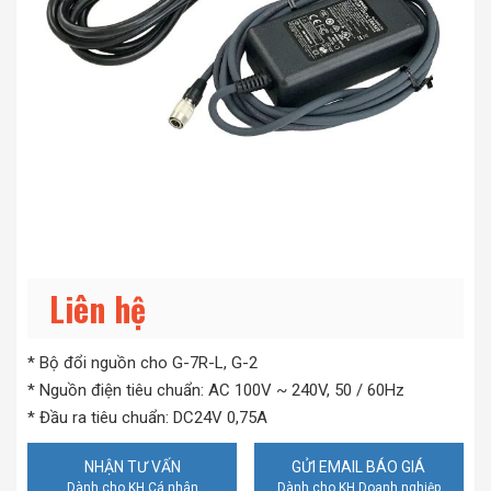
Liên hệ
* Bộ đổi nguồn cho G-7R-L, G-2
* Nguồn điện tiêu chuẩn: AC 100V ~ 240V, 50 / 60Hz
* Đầu ra tiêu chuẩn: DC24V 0,75A
NHẬN TƯ VẤN
GỬI EMAIL BÁO GIÁ