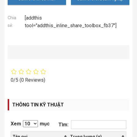
[addthis
Chia
tool="addthis_inline_share_toolbox_fb37"]
sẻ:
0/5
(0 Reviews)
THÔNG TIN KỸ THUẬT
Xem
mục
Tìm:
Tên gọi
Trọng lượng (g)