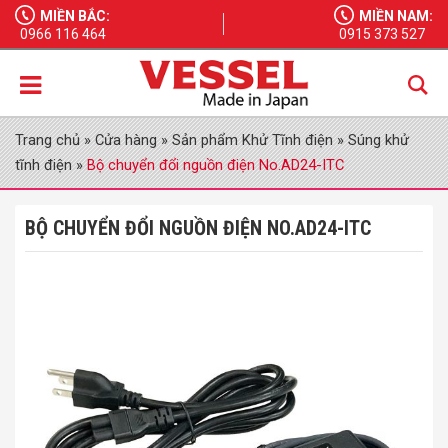
MIỀN BẮC:
MIỀN NAM:
0966 116 464
0915 373 527
Trang chủ
»
Cửa hàng
»
Sản phẩm Khử Tĩnh điện
»
Súng khử
tĩnh điện
»
Bộ chuyển đổi nguồn điện No.AD24-ITC
BỘ CHUYỂN ĐỔI NGUỒN ĐIỆN NO.AD24-ITC