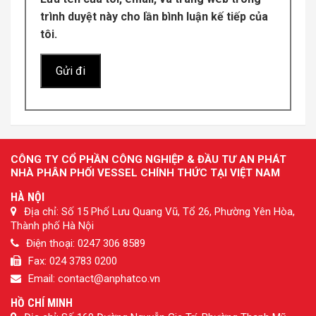
trình duyệt này cho lần bình luận kế tiếp của
tôi.
CÔNG TY CỔ PHẦN CÔNG NGHIỆP & ĐẦU TƯ AN PHÁT
NHÀ PHÂN PHỐI VESSEL CHÍNH THỨC TẠI VIỆT NAM
HÀ NỘI
Địa chỉ: Số 15 Phố Lưu Quang Vũ, Tổ 26, Phường Yên Hòa,
Thành phố Hà Nội
Điện thoại: 0247 306 8589
Fax: 024 3783 0200
Email: contact@anphatco.vn
HỒ CHÍ MINH